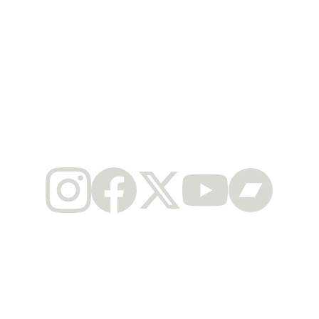
PACOTE VIP “OUR LOVE”*
SUBMIT
Fique por dentro de todas as nossas 
novidades!
*Consulte Termos e Condições no momento 
da compra.
MEIA-ENTRADA: